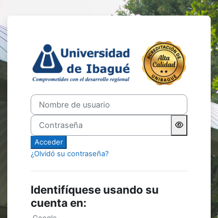
Salta al contenido principal
Entrar a Plataforma Uniba
Nombre de usuario
Contraseña
Acceder
¿Olvidó su contraseña?
Identifíquese usando su
cuenta en:
Google